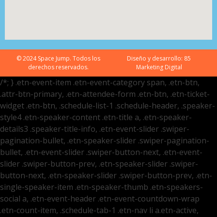
© 2024 Space Jump. Todos los
Diseño y desarrollo:
85
derechos reservados.
Marketing Digital
/*; } .etn-event-item .etn-event-category span, .etn-btn,
.attr-btn-primary, .etn-attendee-form .etn-btn, .etn-ticket-
widget .etn-btn, .schedule-list-1 .schedule-header, .speaker-
style4 .etn-speaker-content .etn-title a, .etn-speaker-
details3 .speaker-title-info, .etn-event-slider .swiper-
pagination-bullet, .etn-speaker-slider .swiper-pagination-
bullet, .etn-event-slider .swiper-button-next, .etn-event-
slider .swiper-button-prev, .etn-speaker-slider .swiper-
button-next, .etn-speaker-slider .swiper-button-prev, .etn-
single-speaker-item .etn-speaker-thumb .etn-speakers-
social a, .etn-event-header .etn-event-countdown-wrap
.etn-count-item, .schedule-tab-1 .etn-nav li a.etn-active,