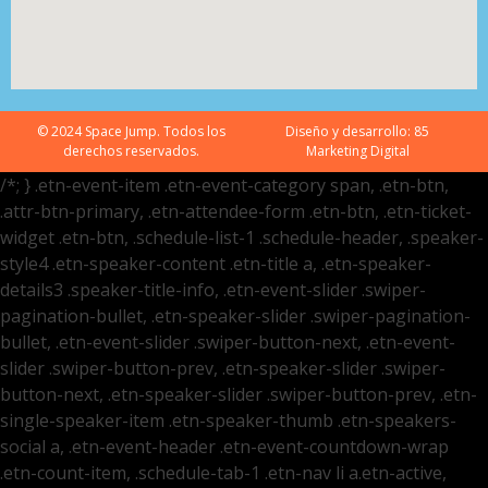
© 2024 Space Jump. Todos los
Diseño y desarrollo:
85
derechos reservados.
Marketing Digital
/*; } .etn-event-item .etn-event-category span, .etn-btn,
.attr-btn-primary, .etn-attendee-form .etn-btn, .etn-ticket-
widget .etn-btn, .schedule-list-1 .schedule-header, .speaker-
style4 .etn-speaker-content .etn-title a, .etn-speaker-
details3 .speaker-title-info, .etn-event-slider .swiper-
pagination-bullet, .etn-speaker-slider .swiper-pagination-
bullet, .etn-event-slider .swiper-button-next, .etn-event-
slider .swiper-button-prev, .etn-speaker-slider .swiper-
button-next, .etn-speaker-slider .swiper-button-prev, .etn-
single-speaker-item .etn-speaker-thumb .etn-speakers-
social a, .etn-event-header .etn-event-countdown-wrap
.etn-count-item, .schedule-tab-1 .etn-nav li a.etn-active,