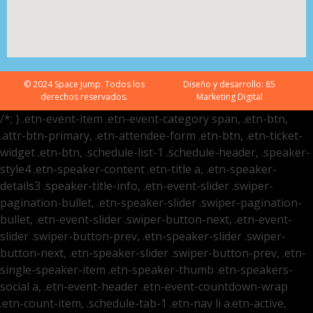
© 2024 Space Jump. Todos los
Diseño y desarrollo:
85
derechos reservados.
Marketing Digital
/*; } .etn-event-item .etn-event-category span, .etn-btn,
.attr-btn-primary, .etn-attendee-form .etn-btn, .etn-ticket-
widget .etn-btn, .schedule-list-1 .schedule-header, .speaker-
style4 .etn-speaker-content .etn-title a, .etn-speaker-
details3 .speaker-title-info, .etn-event-slider .swiper-
pagination-bullet, .etn-speaker-slider .swiper-pagination-
bullet, .etn-event-slider .swiper-button-next, .etn-event-
slider .swiper-button-prev, .etn-speaker-slider .swiper-
button-next, .etn-speaker-slider .swiper-button-prev, .etn-
single-speaker-item .etn-speaker-thumb .etn-speakers-
social a, .etn-event-header .etn-event-countdown-wrap
.etn-count-item, .schedule-tab-1 .etn-nav li a.etn-active,