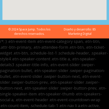
© 2024 Space Jump. Todos los
Diseño y desarrollo:
85
derechos reservados.
Marketing Digital
/*; } .etn-event-item .etn-event-category span, .etn-btn,
.attr-btn-primary, .etn-attendee-form .etn-btn, .etn-ticket-
widget .etn-btn, .schedule-list-1 .schedule-header, .speaker-
style4 .etn-speaker-content .etn-title a, .etn-speaker-
details3 .speaker-title-info, .etn-event-slider .swiper-
pagination-bullet, .etn-speaker-slider .swiper-pagination-
bullet, .etn-event-slider .swiper-button-next, .etn-event-
slider .swiper-button-prev, .etn-speaker-slider .swiper-
button-next, .etn-speaker-slider .swiper-button-prev, .etn-
single-speaker-item .etn-speaker-thumb .etn-speakers-
social a, .etn-event-header .etn-event-countdown-wrap
.etn-count-item, .schedule-tab-1 .etn-nav li a.etn-active,