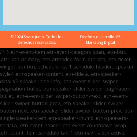
© 2024 Space Jump. Todos los
Diseño y desarrollo:
85
derechos reservados.
Marketing Digital
/*; } .etn-event-item .etn-event-category span, .etn-btn,
.attr-btn-primary, .etn-attendee-form .etn-btn, .etn-ticket-
widget .etn-btn, .schedule-list-1 .schedule-header, .speaker-
style4 .etn-speaker-content .etn-title a, .etn-speaker-
details3 .speaker-title-info, .etn-event-slider .swiper-
pagination-bullet, .etn-speaker-slider .swiper-pagination-
bullet, .etn-event-slider .swiper-button-next, .etn-event-
slider .swiper-button-prev, .etn-speaker-slider .swiper-
button-next, .etn-speaker-slider .swiper-button-prev, .etn-
single-speaker-item .etn-speaker-thumb .etn-speakers-
social a, .etn-event-header .etn-event-countdown-wrap
.etn-count-item, .schedule-tab-1 .etn-nav li a.etn-active,