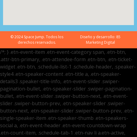
© 2024 Space Jump. Todos los
Diseño y desarrollo:
85
derechos reservados.
Marketing Digital
/*; } .etn-event-item .etn-event-category span, .etn-btn,
.attr-btn-primary, .etn-attendee-form .etn-btn, .etn-ticket-
widget .etn-btn, .schedule-list-1 .schedule-header, .speaker-
style4 .etn-speaker-content .etn-title a, .etn-speaker-
details3 .speaker-title-info, .etn-event-slider .swiper-
pagination-bullet, .etn-speaker-slider .swiper-pagination-
bullet, .etn-event-slider .swiper-button-next, .etn-event-
slider .swiper-button-prev, .etn-speaker-slider .swiper-
button-next, .etn-speaker-slider .swiper-button-prev, .etn-
single-speaker-item .etn-speaker-thumb .etn-speakers-
social a, .etn-event-header .etn-event-countdown-wrap
.etn-count-item, .schedule-tab-1 .etn-nav li a.etn-active,