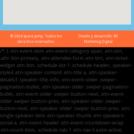
© 2024 Space Jump. Todos los
Diseño y desarrollo:
85
derechos reservados.
Marketing Digital
/*; } .etn-event-item .etn-event-category span, .etn-btn,
.attr-btn-primary, .etn-attendee-form .etn-btn, .etn-ticket-
widget .etn-btn, .schedule-list-1 .schedule-header, .speaker-
style4 .etn-speaker-content .etn-title a, .etn-speaker-
details3 .speaker-title-info, .etn-event-slider .swiper-
pagination-bullet, .etn-speaker-slider .swiper-pagination-
bullet, .etn-event-slider .swiper-button-next, .etn-event-
slider .swiper-button-prev, .etn-speaker-slider .swiper-
button-next, .etn-speaker-slider .swiper-button-prev, .etn-
single-speaker-item .etn-speaker-thumb .etn-speakers-
social a, .etn-event-header .etn-event-countdown-wrap
.etn-count-item, .schedule-tab-1 .etn-nav li a.etn-active,