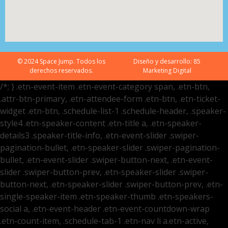
© 2024 Space Jump. Todos los
Diseño y desarrollo:
85
derechos reservados.
Marketing Digital
/*; } .etn-event-item .etn-event-category span, .etn-btn,
.attr-btn-primary, .etn-attendee-form .etn-btn, .etn-ticket-
widget .etn-btn, .schedule-list-1 .schedule-header, .speaker-
style4 .etn-speaker-content .etn-title a, .etn-speaker-
details3 .speaker-title-info, .etn-event-slider .swiper-
pagination-bullet, .etn-speaker-slider .swiper-pagination-
bullet, .etn-event-slider .swiper-button-next, .etn-event-
slider .swiper-button-prev, .etn-speaker-slider .swiper-
button-next, .etn-speaker-slider .swiper-button-prev, .etn-
single-speaker-item .etn-speaker-thumb .etn-speakers-
social a, .etn-event-header .etn-event-countdown-wrap
.etn-count-item, .schedule-tab-1 .etn-nav li a.etn-active,