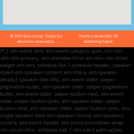
© 2024 Space Jump. Todos los
Diseño y desarrollo:
85
derechos reservados.
Marketing Digital
/*; } .etn-event-item .etn-event-category span, .etn-btn,
.attr-btn-primary, .etn-attendee-form .etn-btn, .etn-ticket-
widget .etn-btn, .schedule-list-1 .schedule-header, .speaker-
style4 .etn-speaker-content .etn-title a, .etn-speaker-
details3 .speaker-title-info, .etn-event-slider .swiper-
pagination-bullet, .etn-speaker-slider .swiper-pagination-
bullet, .etn-event-slider .swiper-button-next, .etn-event-
slider .swiper-button-prev, .etn-speaker-slider .swiper-
button-next, .etn-speaker-slider .swiper-button-prev, .etn-
single-speaker-item .etn-speaker-thumb .etn-speakers-
social a, .etn-event-header .etn-event-countdown-wrap
.etn-count-item, .schedule-tab-1 .etn-nav li a.etn-active,