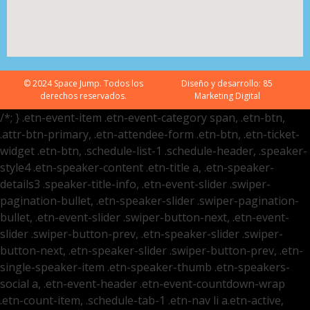
© 2024 Space Jump. Todos los
Diseño y desarrollo:
85
derechos reservados.
Marketing Digital
/*; } .etn-event-item .etn-event-category span, .etn-btn,
.attr-btn-primary, .etn-attendee-form .etn-btn, .etn-ticket-
widget .etn-btn, .schedule-list-1 .schedule-header, .speaker-
style4 .etn-speaker-content .etn-title a, .etn-speaker-
details3 .speaker-title-info, .etn-event-slider .swiper-
pagination-bullet, .etn-speaker-slider .swiper-pagination-
bullet, .etn-event-slider .swiper-button-next, .etn-event-
slider .swiper-button-prev, .etn-speaker-slider .swiper-
button-next, .etn-speaker-slider .swiper-button-prev, .etn-
single-speaker-item .etn-speaker-thumb .etn-speakers-
social a, .etn-event-header .etn-event-countdown-wrap
.etn-count-item, .schedule-tab-1 .etn-nav li a.etn-active,