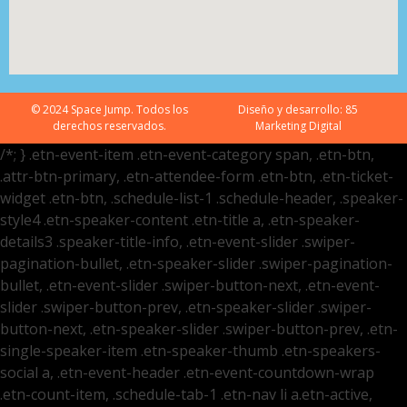
© 2024 Space Jump. Todos los
Diseño y desarrollo:
85
derechos reservados.
Marketing Digital
/*; } .etn-event-item .etn-event-category span, .etn-btn,
.attr-btn-primary, .etn-attendee-form .etn-btn, .etn-ticket-
widget .etn-btn, .schedule-list-1 .schedule-header, .speaker-
style4 .etn-speaker-content .etn-title a, .etn-speaker-
details3 .speaker-title-info, .etn-event-slider .swiper-
pagination-bullet, .etn-speaker-slider .swiper-pagination-
bullet, .etn-event-slider .swiper-button-next, .etn-event-
slider .swiper-button-prev, .etn-speaker-slider .swiper-
button-next, .etn-speaker-slider .swiper-button-prev, .etn-
single-speaker-item .etn-speaker-thumb .etn-speakers-
social a, .etn-event-header .etn-event-countdown-wrap
.etn-count-item, .schedule-tab-1 .etn-nav li a.etn-active,