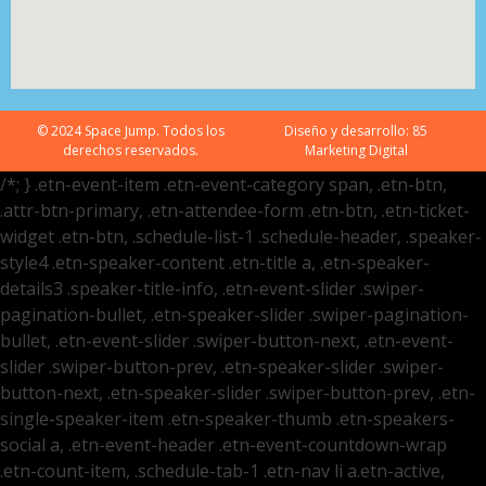
© 2024 Space Jump. Todos los
Diseño y desarrollo:
85
derechos reservados.
Marketing Digital
/*; } .etn-event-item .etn-event-category span, .etn-btn,
.attr-btn-primary, .etn-attendee-form .etn-btn, .etn-ticket-
widget .etn-btn, .schedule-list-1 .schedule-header, .speaker-
style4 .etn-speaker-content .etn-title a, .etn-speaker-
details3 .speaker-title-info, .etn-event-slider .swiper-
pagination-bullet, .etn-speaker-slider .swiper-pagination-
bullet, .etn-event-slider .swiper-button-next, .etn-event-
slider .swiper-button-prev, .etn-speaker-slider .swiper-
button-next, .etn-speaker-slider .swiper-button-prev, .etn-
single-speaker-item .etn-speaker-thumb .etn-speakers-
social a, .etn-event-header .etn-event-countdown-wrap
.etn-count-item, .schedule-tab-1 .etn-nav li a.etn-active,