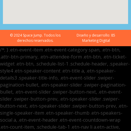
© 2024 Space Jump. Todos los
Diseño y desarrollo:
85
derechos reservados.
Marketing Digital
/*; } .etn-event-item .etn-event-category span, .etn-btn,
.attr-btn-primary, .etn-attendee-form .etn-btn, .etn-ticket-
widget .etn-btn, .schedule-list-1 .schedule-header, .speaker-
style4 .etn-speaker-content .etn-title a, .etn-speaker-
details3 .speaker-title-info, .etn-event-slider .swiper-
pagination-bullet, .etn-speaker-slider .swiper-pagination-
bullet, .etn-event-slider .swiper-button-next, .etn-event-
slider .swiper-button-prev, .etn-speaker-slider .swiper-
button-next, .etn-speaker-slider .swiper-button-prev, .etn-
single-speaker-item .etn-speaker-thumb .etn-speakers-
social a, .etn-event-header .etn-event-countdown-wrap
.etn-count-item, .schedule-tab-1 .etn-nav li a.etn-active,