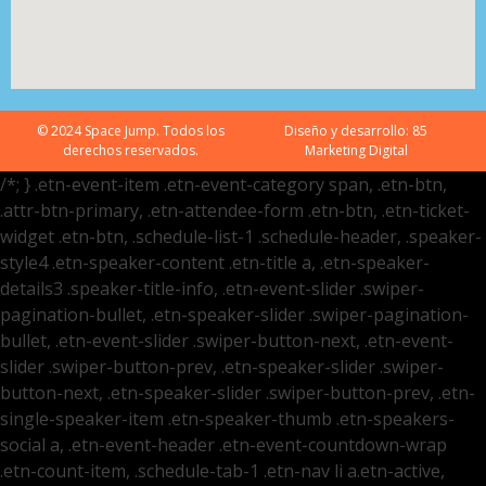
© 2024 Space Jump. Todos los
Diseño y desarrollo:
85
derechos reservados.
Marketing Digital
/*; } .etn-event-item .etn-event-category span, .etn-btn,
.attr-btn-primary, .etn-attendee-form .etn-btn, .etn-ticket-
widget .etn-btn, .schedule-list-1 .schedule-header, .speaker-
style4 .etn-speaker-content .etn-title a, .etn-speaker-
details3 .speaker-title-info, .etn-event-slider .swiper-
pagination-bullet, .etn-speaker-slider .swiper-pagination-
bullet, .etn-event-slider .swiper-button-next, .etn-event-
slider .swiper-button-prev, .etn-speaker-slider .swiper-
button-next, .etn-speaker-slider .swiper-button-prev, .etn-
single-speaker-item .etn-speaker-thumb .etn-speakers-
social a, .etn-event-header .etn-event-countdown-wrap
.etn-count-item, .schedule-tab-1 .etn-nav li a.etn-active,