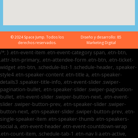
© 2024 Space Jump. Todos los
Diseño y desarrollo:
85
derechos reservados.
Marketing Digital
/*; } .etn-event-item .etn-event-category span, .etn-btn,
.attr-btn-primary, .etn-attendee-form .etn-btn, .etn-ticket-
widget .etn-btn, .schedule-list-1 .schedule-header, .speaker-
style4 .etn-speaker-content .etn-title a, .etn-speaker-
details3 .speaker-title-info, .etn-event-slider .swiper-
pagination-bullet, .etn-speaker-slider .swiper-pagination-
bullet, .etn-event-slider .swiper-button-next, .etn-event-
slider .swiper-button-prev, .etn-speaker-slider .swiper-
button-next, .etn-speaker-slider .swiper-button-prev, .etn-
single-speaker-item .etn-speaker-thumb .etn-speakers-
social a, .etn-event-header .etn-event-countdown-wrap
.etn-count-item, .schedule-tab-1 .etn-nav li a.etn-active,