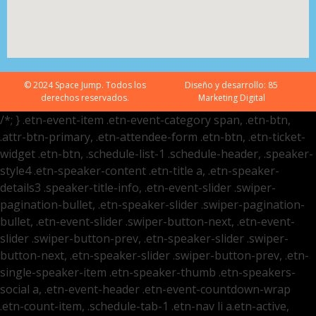
© 2024 Space Jump. Todos los
Diseño y desarrollo:
85
derechos reservados.
Marketing Digital
/*; } .etn-event-item .etn-event-category span, .etn-btn,
.attr-btn-primary, .etn-attendee-form .etn-btn, .etn-ticket-
widget .etn-btn, .schedule-list-1 .schedule-header, .speaker-
style4 .etn-speaker-content .etn-title a, .etn-speaker-
details3 .speaker-title-info, .etn-event-slider .swiper-
pagination-bullet, .etn-speaker-slider .swiper-pagination-
bullet, .etn-event-slider .swiper-button-next, .etn-event-
slider .swiper-button-prev, .etn-speaker-slider .swiper-
button-next, .etn-speaker-slider .swiper-button-prev, .etn-
single-speaker-item .etn-speaker-thumb .etn-speakers-
social a, .etn-event-header .etn-event-countdown-wrap
.etn-count-item, .schedule-tab-1 .etn-nav li a.etn-active,