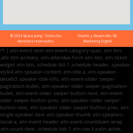
© 2024 Space Jump. Todos los
Diseño y desarrollo:
85
derechos reservados.
Marketing Digital
/*; } .etn-event-item .etn-event-category span, .etn-btn,
.attr-btn-primary, .etn-attendee-form .etn-btn, .etn-ticket-
widget .etn-btn, .schedule-list-1 .schedule-header, .speaker-
style4 .etn-speaker-content .etn-title a, .etn-speaker-
details3 .speaker-title-info, .etn-event-slider .swiper-
pagination-bullet, .etn-speaker-slider .swiper-pagination-
bullet, .etn-event-slider .swiper-button-next, .etn-event-
slider .swiper-button-prev, .etn-speaker-slider .swiper-
button-next, .etn-speaker-slider .swiper-button-prev, .etn-
single-speaker-item .etn-speaker-thumb .etn-speakers-
social a, .etn-event-header .etn-event-countdown-wrap
.etn-count-item, .schedule-tab-1 .etn-nav li a.etn-active,