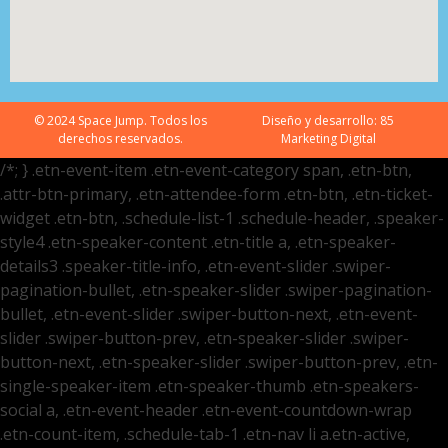
© 2024 Space Jump. Todos los
Diseño y desarrollo:
85
derechos reservados.
Marketing Digital
/*; } .etn-event-item .etn-event-category span, .etn-btn,
.attr-btn-primary, .etn-attendee-form .etn-btn, .etn-ticket-
widget .etn-btn, .schedule-list-1 .schedule-header, .speaker-
style4 .etn-speaker-content .etn-title a, .etn-speaker-
details3 .speaker-title-info, .etn-event-slider .swiper-
pagination-bullet, .etn-speaker-slider .swiper-pagination-
bullet, .etn-event-slider .swiper-button-next, .etn-event-
slider .swiper-button-prev, .etn-speaker-slider .swiper-
button-next, .etn-speaker-slider .swiper-button-prev, .etn-
single-speaker-item .etn-speaker-thumb .etn-speakers-
social a, .etn-event-header .etn-event-countdown-wrap
.etn-count-item, .schedule-tab-1 .etn-nav li a.etn-active,