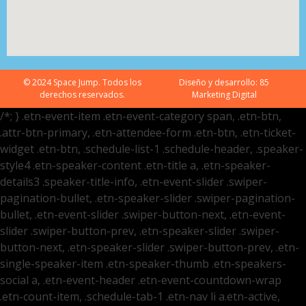
© 2024 Space Jump. Todos los
Diseño y desarrollo:
85
derechos reservados.
Marketing Digital
/*; } .etn-event-item .etn-event-category span, .etn-btn,
.attr-btn-primary, .etn-attendee-form .etn-btn, .etn-ticket-
widget .etn-btn, .schedule-list-1 .schedule-header, .speaker-
style4 .etn-speaker-content .etn-title a, .etn-speaker-
details3 .speaker-title-info, .etn-event-slider .swiper-
pagination-bullet, .etn-speaker-slider .swiper-pagination-
bullet, .etn-event-slider .swiper-button-next, .etn-event-
slider .swiper-button-prev, .etn-speaker-slider .swiper-
button-next, .etn-speaker-slider .swiper-button-prev, .etn-
single-speaker-item .etn-speaker-thumb .etn-speakers-
social a, .etn-event-header .etn-event-countdown-wrap
.etn-count-item, .schedule-tab-1 .etn-nav li a.etn-active,