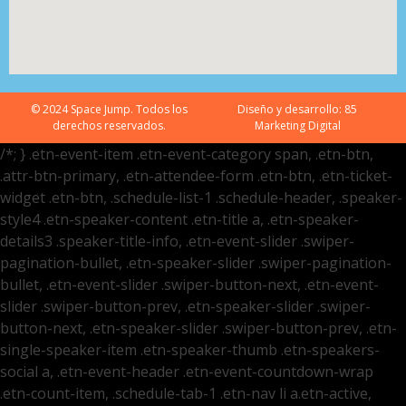
© 2024 Space Jump. Todos los
Diseño y desarrollo:
85
derechos reservados.
Marketing Digital
/*; } .etn-event-item .etn-event-category span, .etn-btn,
.attr-btn-primary, .etn-attendee-form .etn-btn, .etn-ticket-
widget .etn-btn, .schedule-list-1 .schedule-header, .speaker-
style4 .etn-speaker-content .etn-title a, .etn-speaker-
details3 .speaker-title-info, .etn-event-slider .swiper-
pagination-bullet, .etn-speaker-slider .swiper-pagination-
bullet, .etn-event-slider .swiper-button-next, .etn-event-
slider .swiper-button-prev, .etn-speaker-slider .swiper-
button-next, .etn-speaker-slider .swiper-button-prev, .etn-
single-speaker-item .etn-speaker-thumb .etn-speakers-
social a, .etn-event-header .etn-event-countdown-wrap
.etn-count-item, .schedule-tab-1 .etn-nav li a.etn-active,