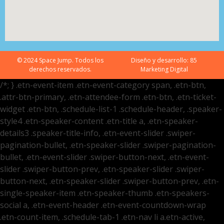
© 2024 Space Jump. Todos los
Diseño y desarrollo:
85
derechos reservados.
Marketing Digital
/*; } .etn-event-item .etn-event-category span, .etn-btn,
.attr-btn-primary, .etn-attendee-form .etn-btn, .etn-ticket-
widget .etn-btn, .schedule-list-1 .schedule-header, .speaker-
style4 .etn-speaker-content .etn-title a, .etn-speaker-
details3 .speaker-title-info, .etn-event-slider .swiper-
pagination-bullet, .etn-speaker-slider .swiper-pagination-
bullet, .etn-event-slider .swiper-button-next, .etn-event-
slider .swiper-button-prev, .etn-speaker-slider .swiper-
button-next, .etn-speaker-slider .swiper-button-prev, .etn-
single-speaker-item .etn-speaker-thumb .etn-speakers-
social a, .etn-event-header .etn-event-countdown-wrap
.etn-count-item, .schedule-tab-1 .etn-nav li a.etn-active,