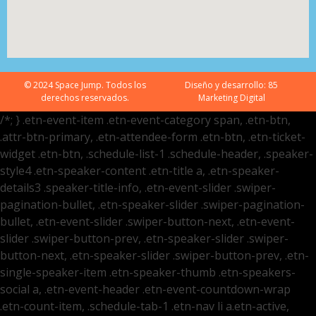
© 2024 Space Jump. Todos los
Diseño y desarrollo:
85
derechos reservados.
Marketing Digital
/*; } .etn-event-item .etn-event-category span, .etn-btn,
.attr-btn-primary, .etn-attendee-form .etn-btn, .etn-ticket-
widget .etn-btn, .schedule-list-1 .schedule-header, .speaker-
style4 .etn-speaker-content .etn-title a, .etn-speaker-
details3 .speaker-title-info, .etn-event-slider .swiper-
pagination-bullet, .etn-speaker-slider .swiper-pagination-
bullet, .etn-event-slider .swiper-button-next, .etn-event-
slider .swiper-button-prev, .etn-speaker-slider .swiper-
button-next, .etn-speaker-slider .swiper-button-prev, .etn-
single-speaker-item .etn-speaker-thumb .etn-speakers-
social a, .etn-event-header .etn-event-countdown-wrap
.etn-count-item, .schedule-tab-1 .etn-nav li a.etn-active,