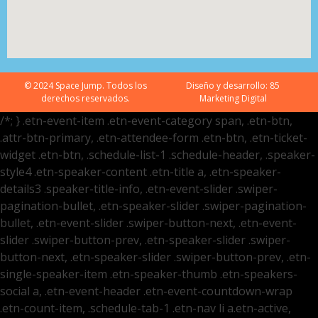
© 2024 Space Jump. Todos los
Diseño y desarrollo:
85
derechos reservados.
Marketing Digital
/*; } .etn-event-item .etn-event-category span, .etn-btn,
.attr-btn-primary, .etn-attendee-form .etn-btn, .etn-ticket-
widget .etn-btn, .schedule-list-1 .schedule-header, .speaker-
style4 .etn-speaker-content .etn-title a, .etn-speaker-
details3 .speaker-title-info, .etn-event-slider .swiper-
pagination-bullet, .etn-speaker-slider .swiper-pagination-
bullet, .etn-event-slider .swiper-button-next, .etn-event-
slider .swiper-button-prev, .etn-speaker-slider .swiper-
button-next, .etn-speaker-slider .swiper-button-prev, .etn-
single-speaker-item .etn-speaker-thumb .etn-speakers-
social a, .etn-event-header .etn-event-countdown-wrap
.etn-count-item, .schedule-tab-1 .etn-nav li a.etn-active,