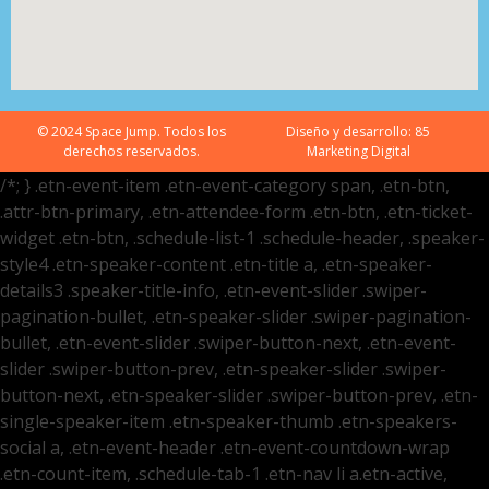
© 2024 Space Jump. Todos los
Diseño y desarrollo:
85
derechos reservados.
Marketing Digital
/*; } .etn-event-item .etn-event-category span, .etn-btn,
.attr-btn-primary, .etn-attendee-form .etn-btn, .etn-ticket-
widget .etn-btn, .schedule-list-1 .schedule-header, .speaker-
style4 .etn-speaker-content .etn-title a, .etn-speaker-
details3 .speaker-title-info, .etn-event-slider .swiper-
pagination-bullet, .etn-speaker-slider .swiper-pagination-
bullet, .etn-event-slider .swiper-button-next, .etn-event-
slider .swiper-button-prev, .etn-speaker-slider .swiper-
button-next, .etn-speaker-slider .swiper-button-prev, .etn-
single-speaker-item .etn-speaker-thumb .etn-speakers-
social a, .etn-event-header .etn-event-countdown-wrap
.etn-count-item, .schedule-tab-1 .etn-nav li a.etn-active,