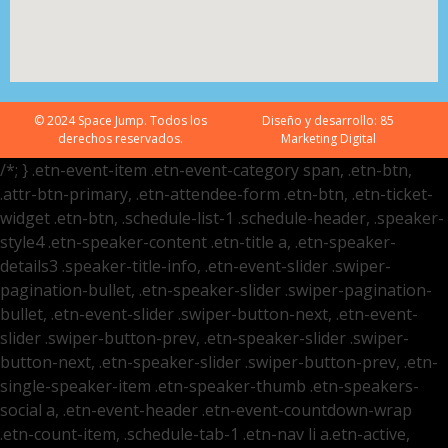
© 2024 Space Jump. Todos los
Diseño y desarrollo:
85
derechos reservados.
Marketing Digital
/*; } .etn-event-item .etn-event-category span, .etn-btn,
.attr-btn-primary, .etn-attendee-form .etn-btn, .etn-ticket-
widget .etn-btn, .schedule-list-1 .schedule-header, .speaker-
style4 .etn-speaker-content .etn-title a, .etn-speaker-
details3 .speaker-title-info, .etn-event-slider .swiper-
pagination-bullet, .etn-speaker-slider .swiper-pagination-
bullet, .etn-event-slider .swiper-button-next, .etn-event-
slider .swiper-button-prev, .etn-speaker-slider .swiper-
button-next, .etn-speaker-slider .swiper-button-prev, .etn-
single-speaker-item .etn-speaker-thumb .etn-speakers-
social a, .etn-event-header .etn-event-countdown-wrap
.etn-count-item, .schedule-tab-1 .etn-nav li a.etn-active,