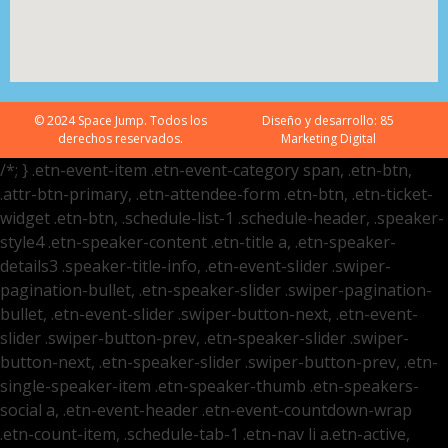
© 2024 Space Jump. Todos los
Diseño y desarrollo:
85
derechos reservados.
Marketing Digital
/*; } .etn-event-item .etn-event-category span, .etn-btn,
.attr-btn-primary, .etn-attendee-form .etn-btn, .etn-ticket-
widget .etn-btn, .schedule-list-1 .schedule-header, .speaker-
style4 .etn-speaker-content .etn-title a, .etn-speaker-
details3 .speaker-title-info, .etn-event-slider .swiper-
pagination-bullet, .etn-speaker-slider .swiper-pagination-
bullet, .etn-event-slider .swiper-button-next, .etn-event-
slider .swiper-button-prev, .etn-speaker-slider .swiper-
button-next, .etn-speaker-slider .swiper-button-prev, .etn-
single-speaker-item .etn-speaker-thumb .etn-speakers-
social a, .etn-event-header .etn-event-countdown-wrap
.etn-count-item, .schedule-tab-1 .etn-nav li a.etn-active,