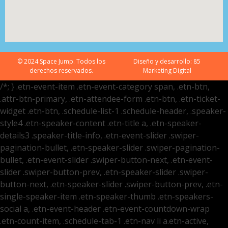
© 2024 Space Jump. Todos los
Diseño y desarrollo:
85
derechos reservados.
Marketing Digital
/*; } .etn-event-item .etn-event-category span, .etn-btn,
.attr-btn-primary, .etn-attendee-form .etn-btn, .etn-ticket-
widget .etn-btn, .schedule-list-1 .schedule-header, .speaker-
style4 .etn-speaker-content .etn-title a, .etn-speaker-
details3 .speaker-title-info, .etn-event-slider .swiper-
pagination-bullet, .etn-speaker-slider .swiper-pagination-
bullet, .etn-event-slider .swiper-button-next, .etn-event-
slider .swiper-button-prev, .etn-speaker-slider .swiper-
button-next, .etn-speaker-slider .swiper-button-prev, .etn-
single-speaker-item .etn-speaker-thumb .etn-speakers-
social a, .etn-event-header .etn-event-countdown-wrap
.etn-count-item, .schedule-tab-1 .etn-nav li a.etn-active,