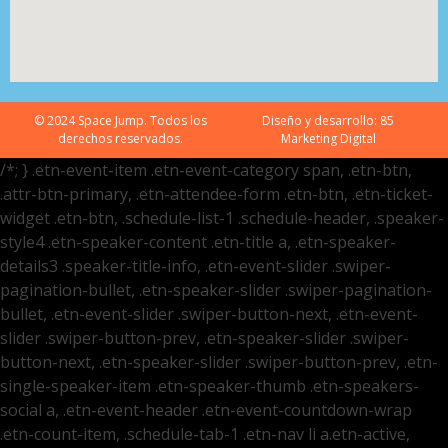
© 2024 Space Jump. Todos los
Diseño y desarrollo:
85
derechos reservados.
Marketing Digital
/*; } .etn-event-item .etn-event-category span, .etn-btn,
.attr-btn-primary, .etn-attendee-form .etn-btn, .etn-ticket-
widget .etn-btn, .schedule-list-1 .schedule-header, .speaker-
style4 .etn-speaker-content .etn-title a, .etn-speaker-
details3 .speaker-title-info, .etn-event-slider .swiper-
pagination-bullet, .etn-speaker-slider .swiper-pagination-
bullet, .etn-event-slider .swiper-button-next, .etn-event-
slider .swiper-button-prev, .etn-speaker-slider .swiper-
button-next, .etn-speaker-slider .swiper-button-prev, .etn-
single-speaker-item .etn-speaker-thumb .etn-speakers-
social a, .etn-event-header .etn-event-countdown-wrap
.etn-count-item, .schedule-tab-1 .etn-nav li a.etn-active,