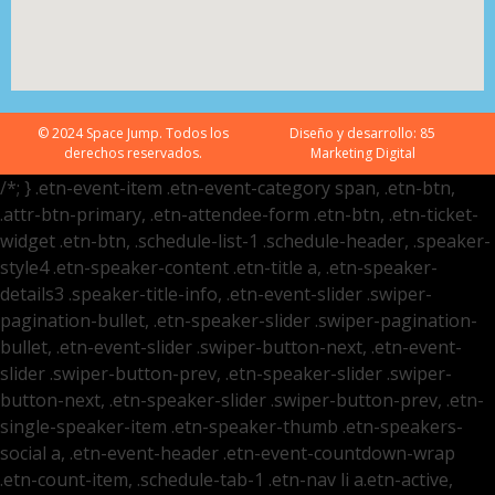
© 2024 Space Jump. Todos los
Diseño y desarrollo:
85
derechos reservados.
Marketing Digital
/*; } .etn-event-item .etn-event-category span, .etn-btn,
.attr-btn-primary, .etn-attendee-form .etn-btn, .etn-ticket-
widget .etn-btn, .schedule-list-1 .schedule-header, .speaker-
style4 .etn-speaker-content .etn-title a, .etn-speaker-
details3 .speaker-title-info, .etn-event-slider .swiper-
pagination-bullet, .etn-speaker-slider .swiper-pagination-
bullet, .etn-event-slider .swiper-button-next, .etn-event-
slider .swiper-button-prev, .etn-speaker-slider .swiper-
button-next, .etn-speaker-slider .swiper-button-prev, .etn-
single-speaker-item .etn-speaker-thumb .etn-speakers-
social a, .etn-event-header .etn-event-countdown-wrap
.etn-count-item, .schedule-tab-1 .etn-nav li a.etn-active,