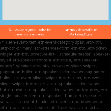
© 2024 Space Jump. Todos los
Diseño y desarrollo:
85
derechos reservados.
Marketing Digital
/*; } .etn-event-item .etn-event-category span, .etn-btn,
.attr-btn-primary, .etn-attendee-form .etn-btn, .etn-ticket-
widget .etn-btn, .schedule-list-1 .schedule-header, .speaker-
style4 .etn-speaker-content .etn-title a, .etn-speaker-
details3 .speaker-title-info, .etn-event-slider .swiper-
pagination-bullet, .etn-speaker-slider .swiper-pagination-
bullet, .etn-event-slider .swiper-button-next, .etn-event-
slider .swiper-button-prev, .etn-speaker-slider .swiper-
button-next, .etn-speaker-slider .swiper-button-prev, .etn-
single-speaker-item .etn-speaker-thumb .etn-speakers-
social a, .etn-event-header .etn-event-countdown-wrap
.etn-count-item, .schedule-tab-1 .etn-nav li a.etn-active,