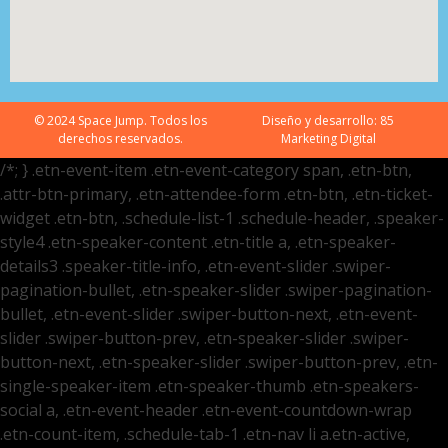
© 2024 Space Jump. Todos los
Diseño y desarrollo:
85
derechos reservados.
Marketing Digital
/*; } .etn-event-item .etn-event-category span, .etn-btn,
.attr-btn-primary, .etn-attendee-form .etn-btn, .etn-ticket-
widget .etn-btn, .schedule-list-1 .schedule-header, .speaker-
style4 .etn-speaker-content .etn-title a, .etn-speaker-
details3 .speaker-title-info, .etn-event-slider .swiper-
pagination-bullet, .etn-speaker-slider .swiper-pagination-
bullet, .etn-event-slider .swiper-button-next, .etn-event-
slider .swiper-button-prev, .etn-speaker-slider .swiper-
button-next, .etn-speaker-slider .swiper-button-prev, .etn-
single-speaker-item .etn-speaker-thumb .etn-speakers-
social a, .etn-event-header .etn-event-countdown-wrap
.etn-count-item, .schedule-tab-1 .etn-nav li a.etn-active,