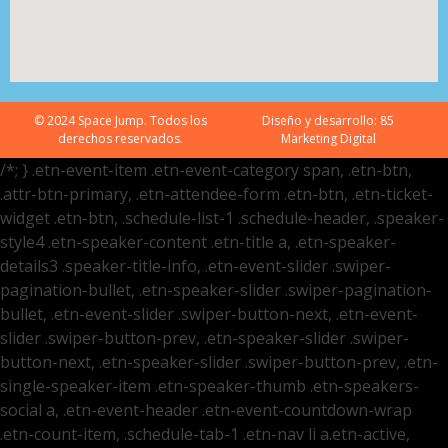
© 2024 Space Jump. Todos los
Diseño y desarrollo:
85
derechos reservados.
Marketing Digital
/*; } .etn-event-item .etn-event-category span, .etn-btn,
.attr-btn-primary, .etn-attendee-form .etn-btn, .etn-ticket-
widget .etn-btn, .schedule-list-1 .schedule-header, .speaker-
style4 .etn-speaker-content .etn-title a, .etn-speaker-
details3 .speaker-title-info, .etn-event-slider .swiper-
pagination-bullet, .etn-speaker-slider .swiper-pagination-
bullet, .etn-event-slider .swiper-button-next, .etn-event-
slider .swiper-button-prev, .etn-speaker-slider .swiper-
button-next, .etn-speaker-slider .swiper-button-prev, .etn-
single-speaker-item .etn-speaker-thumb .etn-speakers-
social a, .etn-event-header .etn-event-countdown-wrap
.etn-count-item, .schedule-tab-1 .etn-nav li a.etn-active,