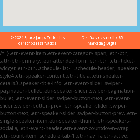
© 2024 Space Jump. Todos los
Diseño y desarrollo:
85
derechos reservados.
Marketing Digital
/*; } .etn-event-item .etn-event-category span, .etn-btn,
.attr-btn-primary, .etn-attendee-form .etn-btn, .etn-ticket-
widget .etn-btn, .schedule-list-1 .schedule-header, .speaker-
style4 .etn-speaker-content .etn-title a, .etn-speaker-
details3 .speaker-title-info, .etn-event-slider .swiper-
pagination-bullet, .etn-speaker-slider .swiper-pagination-
bullet, .etn-event-slider .swiper-button-next, .etn-event-
slider .swiper-button-prev, .etn-speaker-slider .swiper-
button-next, .etn-speaker-slider .swiper-button-prev, .etn-
single-speaker-item .etn-speaker-thumb .etn-speakers-
social a, .etn-event-header .etn-event-countdown-wrap
.etn-count-item, .schedule-tab-1 .etn-nav li a.etn-active,