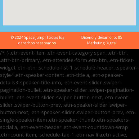
© 2024 Space Jump. Todos los
Diseño y desarrollo:
85
derechos reservados.
Marketing Digital
/*; } .etn-event-item .etn-event-category span, .etn-btn,
.attr-btn-primary, .etn-attendee-form .etn-btn, .etn-ticket-
widget .etn-btn, .schedule-list-1 .schedule-header, .speaker-
style4 .etn-speaker-content .etn-title a, .etn-speaker-
details3 .speaker-title-info, .etn-event-slider .swiper-
pagination-bullet, .etn-speaker-slider .swiper-pagination-
bullet, .etn-event-slider .swiper-button-next, .etn-event-
slider .swiper-button-prev, .etn-speaker-slider .swiper-
button-next, .etn-speaker-slider .swiper-button-prev, .etn-
single-speaker-item .etn-speaker-thumb .etn-speakers-
social a, .etn-event-header .etn-event-countdown-wrap
.etn-count-item, .schedule-tab-1 .etn-nav li a.etn-active,