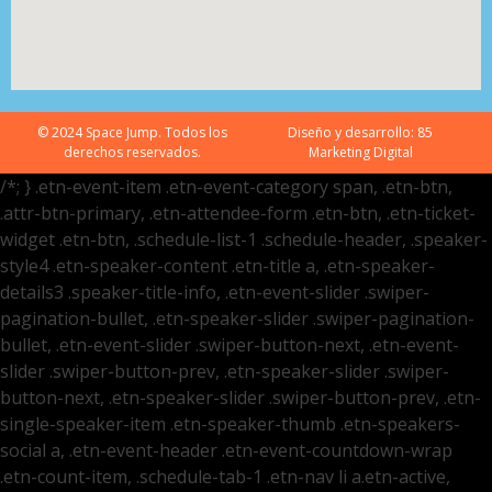
© 2024 Space Jump. Todos los
Diseño y desarrollo:
85
derechos reservados.
Marketing Digital
/*; } .etn-event-item .etn-event-category span, .etn-btn,
.attr-btn-primary, .etn-attendee-form .etn-btn, .etn-ticket-
widget .etn-btn, .schedule-list-1 .schedule-header, .speaker-
style4 .etn-speaker-content .etn-title a, .etn-speaker-
details3 .speaker-title-info, .etn-event-slider .swiper-
pagination-bullet, .etn-speaker-slider .swiper-pagination-
bullet, .etn-event-slider .swiper-button-next, .etn-event-
slider .swiper-button-prev, .etn-speaker-slider .swiper-
button-next, .etn-speaker-slider .swiper-button-prev, .etn-
single-speaker-item .etn-speaker-thumb .etn-speakers-
social a, .etn-event-header .etn-event-countdown-wrap
.etn-count-item, .schedule-tab-1 .etn-nav li a.etn-active,