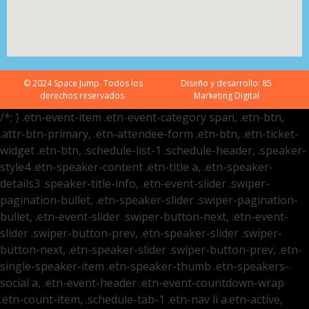
© 2024 Space Jump. Todos los
Diseño y desarrollo:
85
derechos reservados.
Marketing Digital
/*; } .etn-event-item .etn-event-category span, .etn-btn,
.attr-btn-primary, .etn-attendee-form .etn-btn, .etn-ticket-
widget .etn-btn, .schedule-list-1 .schedule-header, .speaker-
style4 .etn-speaker-content .etn-title a, .etn-speaker-
details3 .speaker-title-info, .etn-event-slider .swiper-
pagination-bullet, .etn-speaker-slider .swiper-pagination-
bullet, .etn-event-slider .swiper-button-next, .etn-event-
slider .swiper-button-prev, .etn-speaker-slider .swiper-
button-next, .etn-speaker-slider .swiper-button-prev, .etn-
single-speaker-item .etn-speaker-thumb .etn-speakers-
social a, .etn-event-header .etn-event-countdown-wrap
.etn-count-item, .schedule-tab-1 .etn-nav li a.etn-active,