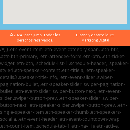
© 2024 Space Jump. Todos los
Diseño y desarrollo:
85
derechos reservados.
Marketing Digital
/*; } .etn-event-item .etn-event-category span, .etn-btn,
.attr-btn-primary, .etn-attendee-form .etn-btn, .etn-ticket-
widget .etn-btn, .schedule-list-1 .schedule-header, .speaker-
style4 .etn-speaker-content .etn-title a, .etn-speaker-
details3 .speaker-title-info, .etn-event-slider .swiper-
pagination-bullet, .etn-speaker-slider .swiper-pagination-
bullet, .etn-event-slider .swiper-button-next, .etn-event-
slider .swiper-button-prev, .etn-speaker-slider .swiper-
button-next, .etn-speaker-slider .swiper-button-prev, .etn-
single-speaker-item .etn-speaker-thumb .etn-speakers-
social a, .etn-event-header .etn-event-countdown-wrap
.etn-count-item, .schedule-tab-1 .etn-nav li a.etn-active,