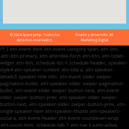
© 2024 Space Jump. Todos los
Diseño y desarrollo:
85
derechos reservados.
Marketing Digital
/*; } .etn-event-item .etn-event-category span, .etn-btn,
.attr-btn-primary, .etn-attendee-form .etn-btn, .etn-ticket-
widget .etn-btn, .schedule-list-1 .schedule-header, .speaker-
style4 .etn-speaker-content .etn-title a, .etn-speaker-
details3 .speaker-title-info, .etn-event-slider .swiper-
pagination-bullet, .etn-speaker-slider .swiper-pagination-
bullet, .etn-event-slider .swiper-button-next, .etn-event-
slider .swiper-button-prev, .etn-speaker-slider .swiper-
button-next, .etn-speaker-slider .swiper-button-prev, .etn-
single-speaker-item .etn-speaker-thumb .etn-speakers-
social a, .etn-event-header .etn-event-countdown-wrap
.etn-count-item, .schedule-tab-1 .etn-nav li a.etn-active,