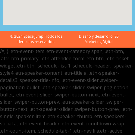
© 2024 Space Jump. Todos los
Diseño y desarrollo:
85
derechos reservados.
Marketing Digital
/*; } .etn-event-item .etn-event-category span, .etn-btn,
.attr-btn-primary, .etn-attendee-form .etn-btn, .etn-ticket-
widget .etn-btn, .schedule-list-1 .schedule-header, .speaker-
style4 .etn-speaker-content .etn-title a, .etn-speaker-
details3 .speaker-title-info, .etn-event-slider .swiper-
pagination-bullet, .etn-speaker-slider .swiper-pagination-
bullet, .etn-event-slider .swiper-button-next, .etn-event-
slider .swiper-button-prev, .etn-speaker-slider .swiper-
button-next, .etn-speaker-slider .swiper-button-prev, .etn-
single-speaker-item .etn-speaker-thumb .etn-speakers-
social a, .etn-event-header .etn-event-countdown-wrap
.etn-count-item, .schedule-tab-1 .etn-nav li a.etn-active,