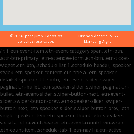
© 2024 Space Jump. Todos los
Diseño y desarrollo:
85
derechos reservados.
Marketing Digital
/*; } .etn-event-item .etn-event-category span, .etn-btn,
.attr-btn-primary, .etn-attendee-form .etn-btn, .etn-ticket-
widget .etn-btn, .schedule-list-1 .schedule-header, .speaker-
style4 .etn-speaker-content .etn-title a, .etn-speaker-
details3 .speaker-title-info, .etn-event-slider .swiper-
pagination-bullet, .etn-speaker-slider .swiper-pagination-
bullet, .etn-event-slider .swiper-button-next, .etn-event-
slider .swiper-button-prev, .etn-speaker-slider .swiper-
button-next, .etn-speaker-slider .swiper-button-prev, .etn-
single-speaker-item .etn-speaker-thumb .etn-speakers-
social a, .etn-event-header .etn-event-countdown-wrap
.etn-count-item, .schedule-tab-1 .etn-nav li a.etn-active,