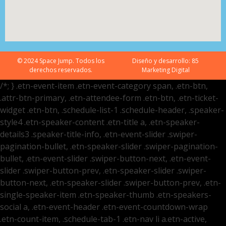
© 2024 Space Jump. Todos los
Diseño y desarrollo:
85
derechos reservados.
Marketing Digital
/*; } .etn-event-item .etn-event-category span, .etn-btn,
.attr-btn-primary, .etn-attendee-form .etn-btn, .etn-ticket-
widget .etn-btn, .schedule-list-1 .schedule-header, .speaker-
style4 .etn-speaker-content .etn-title a, .etn-speaker-
details3 .speaker-title-info, .etn-event-slider .swiper-
pagination-bullet, .etn-speaker-slider .swiper-pagination-
bullet, .etn-event-slider .swiper-button-next, .etn-event-
slider .swiper-button-prev, .etn-speaker-slider .swiper-
button-next, .etn-speaker-slider .swiper-button-prev, .etn-
single-speaker-item .etn-speaker-thumb .etn-speakers-
social a, .etn-event-header .etn-event-countdown-wrap
.etn-count-item, .schedule-tab-1 .etn-nav li a.etn-active,