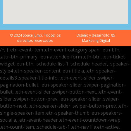
© 2024 Space Jump. Todos los
Diseño y desarrollo:
85
derechos reservados.
Marketing Digital
/*; } .etn-event-item .etn-event-category span, .etn-btn,
.attr-btn-primary, .etn-attendee-form .etn-btn, .etn-ticket-
widget .etn-btn, .schedule-list-1 .schedule-header, .speaker-
style4 .etn-speaker-content .etn-title a, .etn-speaker-
details3 .speaker-title-info, .etn-event-slider .swiper-
pagination-bullet, .etn-speaker-slider .swiper-pagination-
bullet, .etn-event-slider .swiper-button-next, .etn-event-
slider .swiper-button-prev, .etn-speaker-slider .swiper-
button-next, .etn-speaker-slider .swiper-button-prev, .etn-
single-speaker-item .etn-speaker-thumb .etn-speakers-
social a, .etn-event-header .etn-event-countdown-wrap
.etn-count-item, .schedule-tab-1 .etn-nav li a.etn-active,