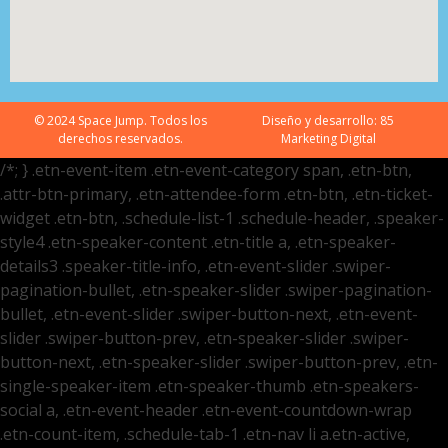
© 2024 Space Jump. Todos los
Diseño y desarrollo:
85
derechos reservados.
Marketing Digital
/*; } .etn-event-item .etn-event-category span, .etn-btn,
.attr-btn-primary, .etn-attendee-form .etn-btn, .etn-ticket-
widget .etn-btn, .schedule-list-1 .schedule-header, .speaker-
style4 .etn-speaker-content .etn-title a, .etn-speaker-
details3 .speaker-title-info, .etn-event-slider .swiper-
pagination-bullet, .etn-speaker-slider .swiper-pagination-
bullet, .etn-event-slider .swiper-button-next, .etn-event-
slider .swiper-button-prev, .etn-speaker-slider .swiper-
button-next, .etn-speaker-slider .swiper-button-prev, .etn-
single-speaker-item .etn-speaker-thumb .etn-speakers-
social a, .etn-event-header .etn-event-countdown-wrap
.etn-count-item, .schedule-tab-1 .etn-nav li a.etn-active,