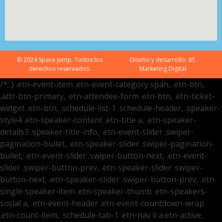
© 2024 Space Jump. Todos los
Diseño y desarrollo:
85
derechos reservados.
Marketing Digital
/*; } .etn-event-item .etn-event-category span, .etn-btn,
.attr-btn-primary, .etn-attendee-form .etn-btn, .etn-ticket-
widget .etn-btn, .schedule-list-1 .schedule-header, .speaker-
style4 .etn-speaker-content .etn-title a, .etn-speaker-
details3 .speaker-title-info, .etn-event-slider .swiper-
pagination-bullet, .etn-speaker-slider .swiper-pagination-
bullet, .etn-event-slider .swiper-button-next, .etn-event-
slider .swiper-button-prev, .etn-speaker-slider .swiper-
button-next, .etn-speaker-slider .swiper-button-prev, .etn-
single-speaker-item .etn-speaker-thumb .etn-speakers-
social a, .etn-event-header .etn-event-countdown-wrap
.etn-count-item, .schedule-tab-1 .etn-nav li a.etn-active,