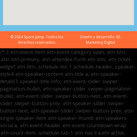
© 2024 Space Jump. Todos los
Diseño y desarrollo:
85
derechos reservados.
Marketing Digital
/*; } .etn-event-item .etn-event-category span, .etn-btn,
.attr-btn-primary, .etn-attendee-form .etn-btn, .etn-ticket-
widget .etn-btn, .schedule-list-1 .schedule-header, .speaker-
style4 .etn-speaker-content .etn-title a, .etn-speaker-
details3 .speaker-title-info, .etn-event-slider .swiper-
pagination-bullet, .etn-speaker-slider .swiper-pagination-
bullet, .etn-event-slider .swiper-button-next, .etn-event-
slider .swiper-button-prev, .etn-speaker-slider .swiper-
button-next, .etn-speaker-slider .swiper-button-prev, .etn-
single-speaker-item .etn-speaker-thumb .etn-speakers-
social a, .etn-event-header .etn-event-countdown-wrap
.etn-count-item, .schedule-tab-1 .etn-nav li a.etn-active,