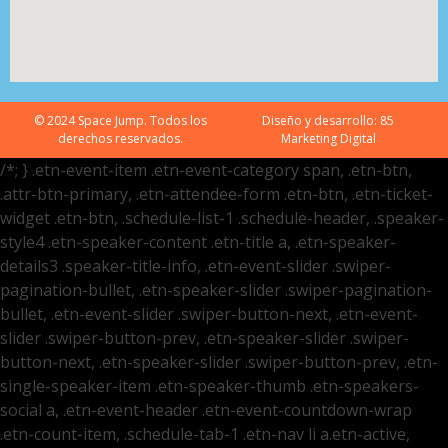
© 2024 Space Jump. Todos los
Diseño y desarrollo:
85
derechos reservados.
Marketing Digital
/*; } .etn-event-item .etn-event-category span, .etn-btn,
.attr-btn-primary, .etn-attendee-form .etn-btn, .etn-ticket-
widget .etn-btn, .schedule-list-1 .schedule-header, .speaker-
style4 .etn-speaker-content .etn-title a, .etn-speaker-
details3 .speaker-title-info, .etn-event-slider .swiper-
pagination-bullet, .etn-speaker-slider .swiper-pagination-
bullet, .etn-event-slider .swiper-button-next, .etn-event-
slider .swiper-button-prev, .etn-speaker-slider .swiper-
button-next, .etn-speaker-slider .swiper-button-prev, .etn-
single-speaker-item .etn-speaker-thumb .etn-speakers-
social a, .etn-event-header .etn-event-countdown-wrap
.etn-count-item, .schedule-tab-1 .etn-nav li a.etn-active,