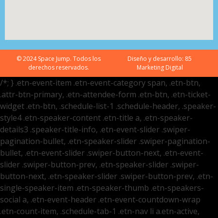
© 2024 Space Jump. Todos los
Diseño y desarrollo:
85
derechos reservados.
Marketing Digital
/*; } .etn-event-item .etn-event-category span, .etn-btn,
.attr-btn-primary, .etn-attendee-form .etn-btn, .etn-ticket-
widget .etn-btn, .schedule-list-1 .schedule-header, .speaker-
style4 .etn-speaker-content .etn-title a, .etn-speaker-
details3 .speaker-title-info, .etn-event-slider .swiper-
pagination-bullet, .etn-speaker-slider .swiper-pagination-
bullet, .etn-event-slider .swiper-button-next, .etn-event-
slider .swiper-button-prev, .etn-speaker-slider .swiper-
button-next, .etn-speaker-slider .swiper-button-prev, .etn-
single-speaker-item .etn-speaker-thumb .etn-speakers-
social a, .etn-event-header .etn-event-countdown-wrap
.etn-count-item, .schedule-tab-1 .etn-nav li a.etn-active,