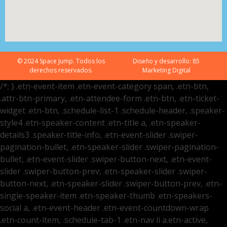
© 2024 Space Jump. Todos los
Diseño y desarrollo:
85
derechos reservados.
Marketing Digital
/*; } .etn-event-item .etn-event-category span, .etn-btn,
.attr-btn-primary, .etn-attendee-form .etn-btn, .etn-ticket-
widget .etn-btn, .schedule-list-1 .schedule-header, .speaker-
style4 .etn-speaker-content .etn-title a, .etn-speaker-
details3 .speaker-title-info, .etn-event-slider .swiper-
pagination-bullet, .etn-speaker-slider .swiper-pagination-
bullet, .etn-event-slider .swiper-button-next, .etn-event-
slider .swiper-button-prev, .etn-speaker-slider .swiper-
button-next, .etn-speaker-slider .swiper-button-prev, .etn-
single-speaker-item .etn-speaker-thumb .etn-speakers-
social a, .etn-event-header .etn-event-countdown-wrap
.etn-count-item, .schedule-tab-1 .etn-nav li a.etn-active,