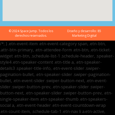
© 2024 Space Jump. Todos los
Diseño y desarrollo:
85
derechos reservados.
Marketing Digital
/*; } .etn-event-item .etn-event-category span, .etn-btn,
.attr-btn-primary, .etn-attendee-form .etn-btn, .etn-ticket-
widget .etn-btn, .schedule-list-1 .schedule-header, .speaker-
style4 .etn-speaker-content .etn-title a, .etn-speaker-
details3 .speaker-title-info, .etn-event-slider .swiper-
pagination-bullet, .etn-speaker-slider .swiper-pagination-
bullet, .etn-event-slider .swiper-button-next, .etn-event-
slider .swiper-button-prev, .etn-speaker-slider .swiper-
button-next, .etn-speaker-slider .swiper-button-prev, .etn-
single-speaker-item .etn-speaker-thumb .etn-speakers-
social a, .etn-event-header .etn-event-countdown-wrap
.etn-count-item, .schedule-tab-1 .etn-nav li a.etn-active,