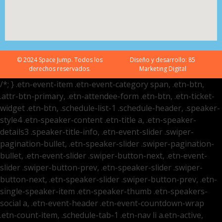
© 2024 Space Jump. Todos los
Diseño y desarrollo:
85
derechos reservados.
Marketing Digital
/*; } .etn-event-item .etn-event-category span, .etn-btn,
.attr-btn-primary, .etn-attendee-form .etn-btn, .etn-ticket-
widget .etn-btn, .schedule-list-1 .schedule-header, .speaker-
style4 .etn-speaker-content .etn-title a, .etn-speaker-
details3 .speaker-title-info, .etn-event-slider .swiper-
pagination-bullet, .etn-speaker-slider .swiper-pagination-
bullet, .etn-event-slider .swiper-button-next, .etn-event-
slider .swiper-button-prev, .etn-speaker-slider .swiper-
button-next, .etn-speaker-slider .swiper-button-prev, .etn-
single-speaker-item .etn-speaker-thumb .etn-speakers-
social a, .etn-event-header .etn-event-countdown-wrap
.etn-count-item, .schedule-tab-1 .etn-nav li a.etn-active,